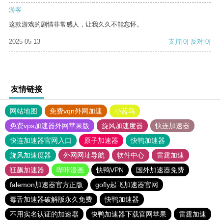
游客
这款游戏的剧情非常感人，让我久久不能忘怀。
2025-05-13
支持
[0]
反对
[0]
友情链接
网站地图
免费vqn外网加速
小蓝鸟
免费vps加速器外网苹果版
旋风加速度器
快连加速器
快连加速器官网入口
原子加速器
快鸭加速器
旋风加速度器
外网网址导航
软件中心
雷霆加速
狂飙加速器
哔咔漫画
快鸭VPN
国外加速器免费
falemon加速器官方正版
gofly起飞加速器官网
毒舌加速器破解版永久免费
快鸭加速器
不用实名认证的加速器
快鸭加速器下载官网苹果
雷霆加速