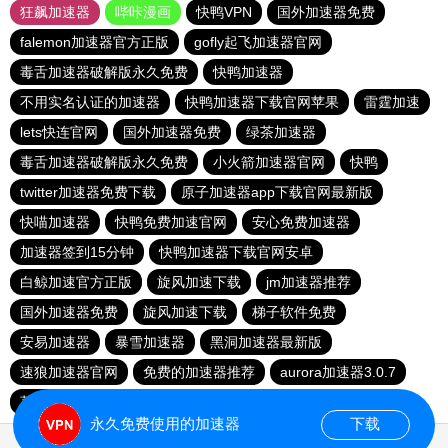
狂飙加速器
哔咔漫画
快鸭VPN
国外加速器免费
falemon加速器官方正版
gofly起飞加速器官网
毒舌加速器破解版永久免费
快鸭加速器
不用实名认证的加速器
快鸭加速器下载官网苹果
雷霆加速
lets快连官网
国外加速器免费
绿茶加速器
毒舌加速器破解版永久免费
小火箭加速器官网
快鸭
twitter加速器免费下载
原子加速器app下载官网最新版
快喵加速器
快鸭免费加速官网
安心免费加速器
加速器签到15分钟
快鸭加速器下载官网安卓
白鲸加速官方正版
旋风加速下载
jm加速器推荐
国外加速器免费
旋风加速下载
梯子软件免费
安易加速器
暴雪加速器
黑洞加速器最新版
速狼加速器官网
免费的加速器推荐
aurora加速器3.0.7
荔枝加速器
快鸭免费加速官网
永久免费使用的加速器
下载