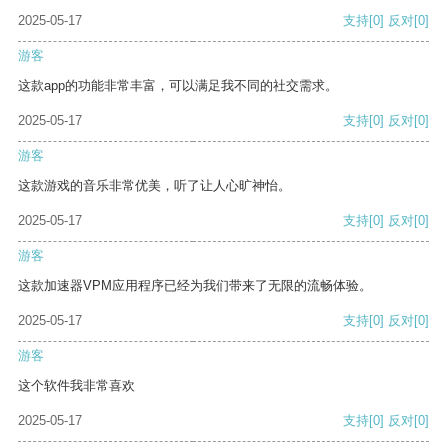
2025-05-17
支持
[0]
反对
[0]
游客
这款app的功能非常丰富，可以满足我不同的社交需求。
2025-05-17
支持
[0]
反对
[0]
游客
这款游戏的音乐非常优美，听了让人心旷神怡。
2025-05-17
支持
[0]
反对
[0]
游客
这款加速器VPM应用程序已经为我们带来了无限的流畅体验。
2025-05-17
支持
[0]
反对
[0]
游客
这个软件我非常喜欢
2025-05-17
支持
[0]
反对
[0]