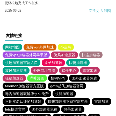
更轻松地完成工作任务。
2025-06-02
支持
[0]
反对
[0]
友情链接
网站地图
免费vqn外网加速
小蓝鸟
免费vps加速器外网苹果版
旋风加速度器
快连加速器
快连加速器官网入口
原子加速器
快鸭加速器
旋风加速度器
外网网址导航
软件中心
雷霆加速
狂飙加速器
哔咔漫画
快鸭VPN
国外加速器免费
falemon加速器官方正版
gofly起飞加速器官网
毒舌加速器破解版永久免费
快鸭加速器
不用实名认证的加速器
快鸭加速器下载官网苹果
雷霆加速
lets快连官网
国外加速器免费
绿茶加速器