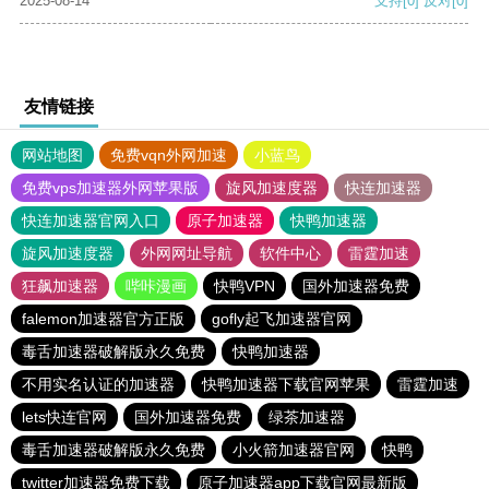
2025-08-14
支持
[0]
反对
[0]
友情链接
网站地图
免费vqn外网加速
小蓝鸟
免费vps加速器外网苹果版
旋风加速度器
快连加速器
快连加速器官网入口
原子加速器
快鸭加速器
旋风加速度器
外网网址导航
软件中心
雷霆加速
狂飙加速器
哔咔漫画
快鸭VPN
国外加速器免费
falemon加速器官方正版
gofly起飞加速器官网
毒舌加速器破解版永久免费
快鸭加速器
不用实名认证的加速器
快鸭加速器下载官网苹果
雷霆加速
lets快连官网
国外加速器免费
绿茶加速器
毒舌加速器破解版永久免费
小火箭加速器官网
快鸭
twitter加速器免费下载
原子加速器app下载官网最新版