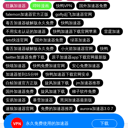
狂飙加速器
哔咔漫画
快鸭VPN
国外加速器免费
falemon加速器官方正版
gofly起飞加速器官网
毒舌加速器破解版永久免费
快鸭加速器
不用实名认证的加速器
快鸭加速器下载官网苹果
雷霆加速
lets快连官网
国外加速器免费
绿茶加速器
毒舌加速器破解版永久免费
小火箭加速器官网
快鸭
twitter加速器免费下载
原子加速器app下载官网最新版
快喵加速器
快鸭免费加速官网
安心免费加速器
加速器签到15分钟
快鸭加速器下载官网安卓
白鲸加速官方正版
旋风加速下载
jm加速器推荐
国外加速器免费
旋风加速下载
梯子软件免费
安易加速器
暴雪加速器
黑洞加速器最新版
速狼加速器官网
免费的加速器推荐
aurora加速器3.0.7
荔枝加速器
快鸭免费加速官网
永久免费使用的加速器
下载